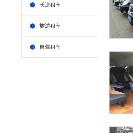
长途租车
旅游租车
自驾租车