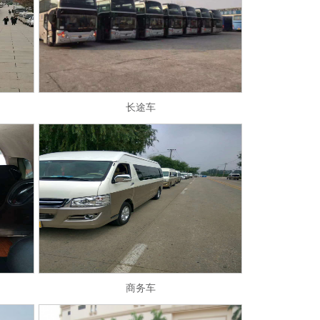
长途车
商务车