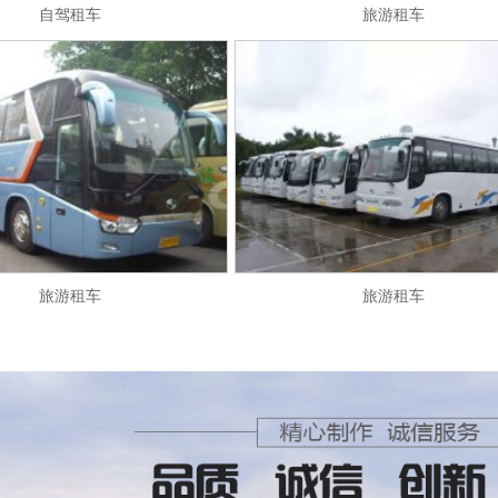
自驾租车
旅游租车
旅游租车
旅游租车