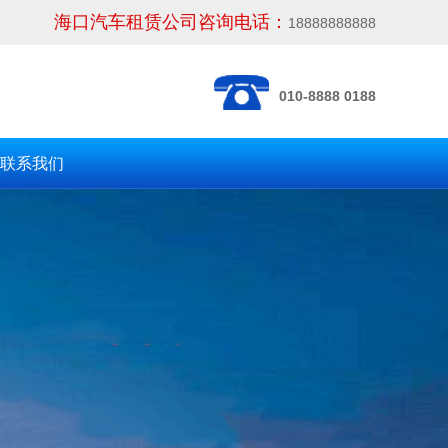
海口汽车租赁公司咨询电话：
18888888888
010-8888 0188
联系我们