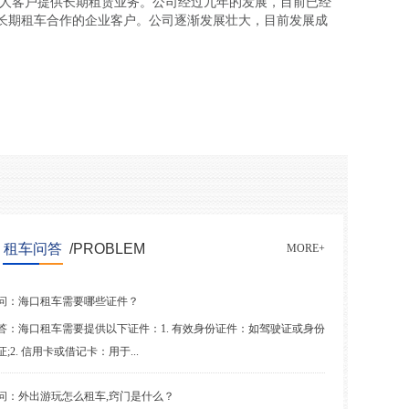
/个人客户提供长期租赁业务。公司经过九年的发展，目前已经
长期租车合作的企业客户。公司逐渐发展壮大，目前发展成
租车问答
/PROBLEM
MORE+
问：海口租车需要哪些证件？
答：海口租车需要提供以下证件：1. 有效身份证件：如驾驶证或身份
证;2. 信用卡或借记卡：用于...
问：外出游玩怎么租车,窍门是什么？