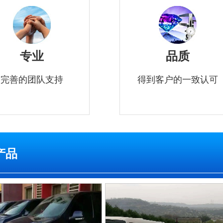
专业
品质
完善的团队支持
得到客户的一致认可
产品