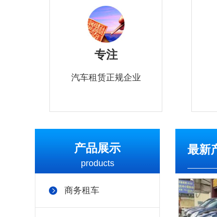
专注
汽车租赁正规企业
产品展示
最新
products
商务租车