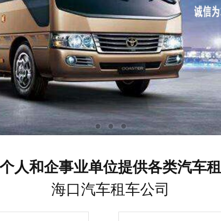
个人和企事业单位提供各类汽车
海口汽车租车公司