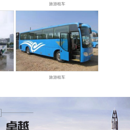
旅游租车
旅游租车